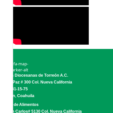
fas fa-map-
marker-alt
Cáritas Diocesanas de Torreón A.C.
Av. La Paz # 300 Col. Nueva California
(871)731-15-75
Torreón, Coahuila
Banco de Alimentos
Av. San Carlos# 5130 Col. Nueva California