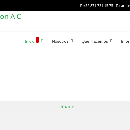
+52 871 731 15 75
carit
Inicio
Nosotros
Que Hacemos
Info