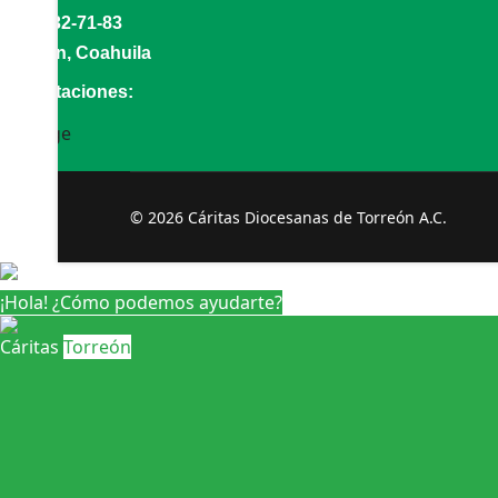
(871)732-71-83
Torreón, Coahuila
Acreditaciones:
© 2026 Cáritas Diocesanas de Torreón A.C.
¡Hola! ¿Cómo podemos ayudarte?
Cáritas
Torreón