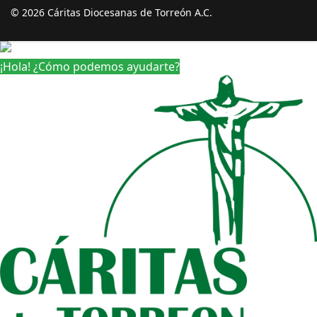
© 2026 Cáritas Diocesanas de Torreón A.C.
¡Hola! ¿Cómo podemos ayudarte?